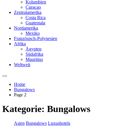
Kolumbien
Curacao
Zentralamerika
Costa Rica
Guatemala
Nordamerika
Mexiko
Französisch-Polynesien
Afrika
Ägypten
Südafrika
Mauritius
Weltweit
Home
Bungalows
Page 2
Kategorie:
Bungalows
Asien
Bungalows
Luxushotels