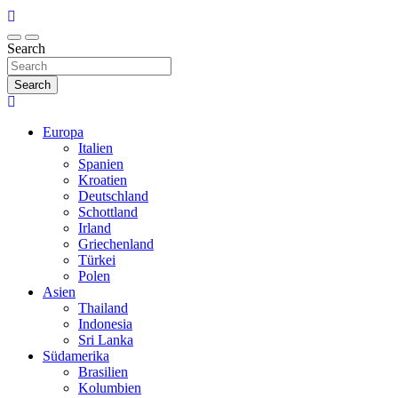
Search
Search
Europa
Italien
Spanien
Kroatien
Deutschland
Schottland
Irland
Griechenland
Türkei
Polen
Asien
Thailand
Indonesia
Sri Lanka
Südamerika
Brasilien
Kolumbien