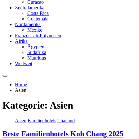
Curacao
Zentralamerika
Costa Rica
Guatemala
Nordamerika
Mexiko
Französisch-Polynesien
Afrika
Ägypten
Südafrika
Mauritius
Weltweit
Home
Asien
Kategorie:
Asien
Asien
Familienhotels
Thailand
Beste Familienhotels Koh Chang 2025