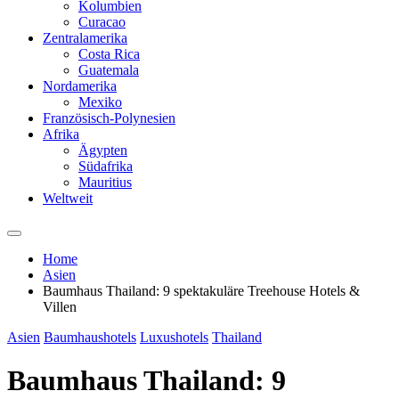
Kolumbien
Curacao
Zentralamerika
Costa Rica
Guatemala
Nordamerika
Mexiko
Französisch-Polynesien
Afrika
Ägypten
Südafrika
Mauritius
Weltweit
Home
Asien
Baumhaus Thailand: 9 spektakuläre Treehouse Hotels &
Villen
Asien
Baumhaushotels
Luxushotels
Thailand
Baumhaus Thailand: 9