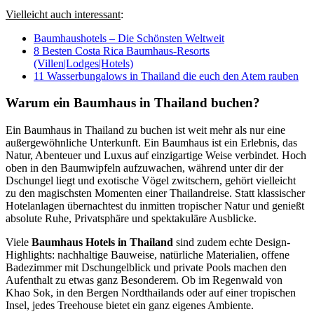
Vielleicht auch interessant
:
Baumhaushotels – Die Schönsten Weltweit
8 Besten Costa Rica Baumhaus-Resorts
(Villen|Lodges|Hotels)
11 Wasserbungalows in Thailand die euch den Atem rauben
Warum ein Baumhaus in Thailand buchen?
Ein Baumhaus in Thailand zu buchen ist weit mehr als nur eine
außergewöhnliche Unterkunft. Ein Baumhaus ist ein Erlebnis, das
Natur, Abenteuer und Luxus auf einzigartige Weise verbindet. Hoch
oben in den Baumwipfeln aufzuwachen, während unter dir der
Dschungel liegt und exotische Vögel zwitschern, gehört vielleicht
zu den magischsten Momenten einer Thailandreise. Statt klassischer
Hotelanlagen übernachtest du inmitten tropischer Natur und genießt
absolute Ruhe, Privatsphäre und spektakuläre Ausblicke.
Viele
Baumhaus Hotels in Thailand
sind zudem echte Design-
Highlights: nachhaltige Bauweise, natürliche Materialien, offene
Badezimmer mit Dschungelblick und private Pools machen den
Aufenthalt zu etwas ganz Besonderem. Ob im Regenwald von
Khao Sok, in den Bergen Nordthailands oder auf einer tropischen
Insel, jedes Treehouse bietet ein ganz eigenes Ambiente.