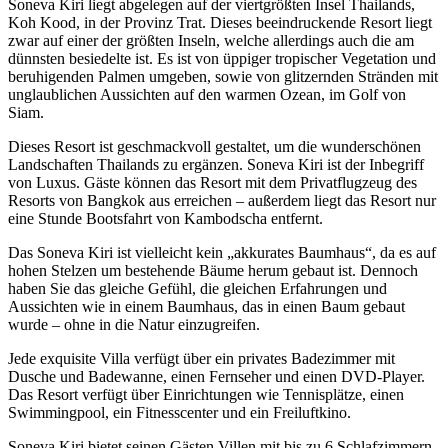
Soneva Kiri liegt abgelegen auf der viertgrößten Insel Thailands,
Koh Kood, in der Provinz Trat. Dieses beeindruckende Resort liegt
zwar auf einer der größten Inseln, welche allerdings auch die am
dünnsten besiedelte ist. Es ist von üppiger tropischer Vegetation und
beruhigenden Palmen umgeben, sowie von glitzernden Stränden mit
unglaublichen Aussichten auf den warmen Ozean, im Golf von
Siam.
Dieses Resort ist geschmackvoll gestaltet, um die wunderschönen
Landschaften Thailands zu ergänzen. Soneva Kiri ist der Inbegriff
von Luxus. Gäste können das Resort mit dem Privatflugzeug des
Resorts von Bangkok aus erreichen – außerdem liegt das Resort nur
eine Stunde Bootsfahrt von Kambodscha entfernt.
Das Soneva Kiri ist vielleicht kein „akkurates Baumhaus“, da es auf
hohen Stelzen um bestehende Bäume herum gebaut ist. Dennoch
haben Sie das gleiche Gefühl, die gleichen Erfahrungen und
Aussichten wie in einem Baumhaus, das in einen Baum gebaut
wurde – ohne in die Natur einzugreifen.
Jede exquisite Villa verfügt über ein privates Badezimmer mit
Dusche und Badewanne, einen Fernseher und einen DVD-Player.
Das Resort verfügt über Einrichtungen wie Tennisplätze, einen
Swimmingpool, ein Fitnesscenter und ein Freiluftkino.
Soneva Kiri bietet seinen Gästen Villen mit bis zu 6 Schlafzimmern