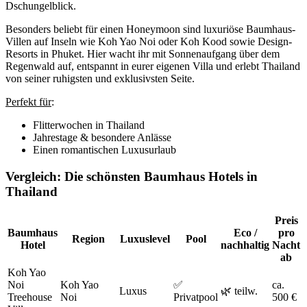
Dschungelblick.
Besonders beliebt für einen Honeymoon sind luxuriöse Baumhaus-
Villen auf Inseln wie Koh Yao Noi oder Koh Kood sowie Design-
Resorts in Phuket. Hier wacht ihr mit Sonnenaufgang über dem
Regenwald auf, entspannt in eurer eigenen Villa und erlebt Thailand
von seiner ruhigsten und exklusivsten Seite.
Perfekt für
:
Flitterwochen in Thailand
Jahrestage & besondere Anlässe
Einen romantischen Luxusurlaub
Vergleich: Die schönsten Baumhaus Hotels in
Thailand
Preis
Baumhaus
Eco /
pro
Region
Luxuslevel
Pool
Hotel
nachhaltig
Nacht
ab
Koh Yao
Noi
Koh Yao
✅
ca.
Luxus
🌿 teilw.
Treehouse
Noi
Privatpool
500 €