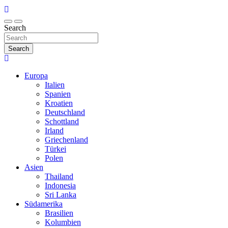
Search
Search
Europa
Italien
Spanien
Kroatien
Deutschland
Schottland
Irland
Griechenland
Türkei
Polen
Asien
Thailand
Indonesia
Sri Lanka
Südamerika
Brasilien
Kolumbien