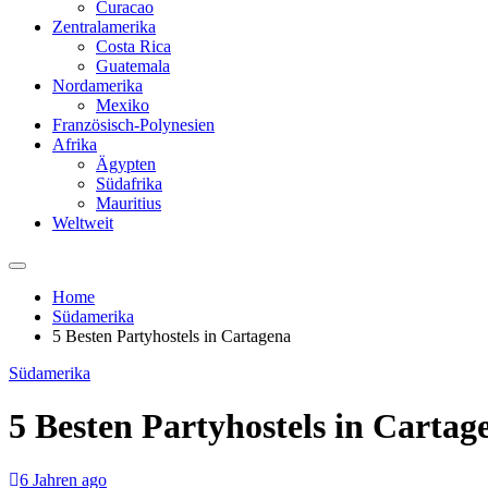
Curacao
Zentralamerika
Costa Rica
Guatemala
Nordamerika
Mexiko
Französisch-Polynesien
Afrika
Ägypten
Südafrika
Mauritius
Weltweit
Home
Südamerika
5 Besten Partyhostels in Cartagena
Südamerika
5 Besten Partyhostels in Cartag
6 Jahren ago