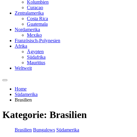
Kolumbien
Curacao
Zentralamerika
Costa Rica
Guatemala
Nordamerika
Mexiko
Französisch-Polynesien
Afrika
Ägypten
Südafrika
Mauritius
Weltweit
Home
Südamerika
Brasilien
Kategorie:
Brasilien
Brasilien
Bungalows
Südamerika