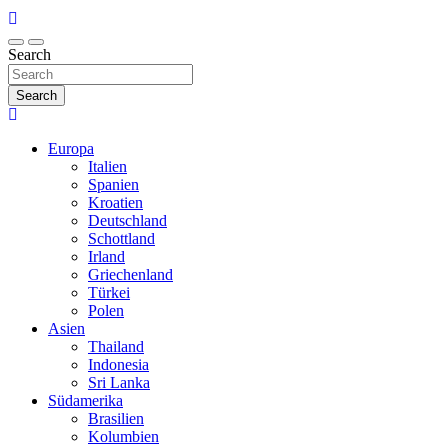
Search
Search
Europa
Italien
Spanien
Kroatien
Deutschland
Schottland
Irland
Griechenland
Türkei
Polen
Asien
Thailand
Indonesia
Sri Lanka
Südamerika
Brasilien
Kolumbien