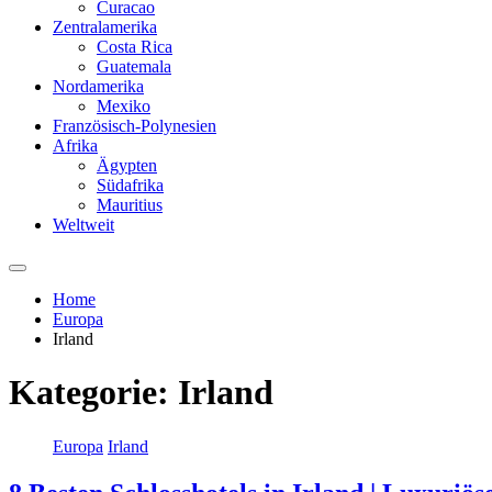
Curacao
Zentralamerika
Costa Rica
Guatemala
Nordamerika
Mexiko
Französisch-Polynesien
Afrika
Ägypten
Südafrika
Mauritius
Weltweit
Home
Europa
Irland
Kategorie:
Irland
Europa
Irland