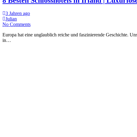
8 Besten Schlosshotels in Irland | Luxuriös
3 Jahren ago
Julian
No Comments
Europa hat eine unglaublich reiche und faszinierende Geschichte. U
in…