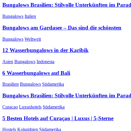
Bungalows Brasilien: Stilvolle Unterkünften im Parad
Bungalows
Italien
Bungalows am Gardasee – Das sind die schönsten
Bungalows
Weltweit
12 Wasserbungalows in der Karibik
Asien
Bungalows
Indonesia
6 Wasserbungalows auf Bali
Brasilien
Bungalows
Südamerika
Bungalows Brasilien: Stilvolle Unterkünften im Parad
Curacao
Luxushotels
Südamerika
5 Besten Hotels auf Curaçao | Luxus | 5-Sterne
Hostels
Kolumbien
Südamerika