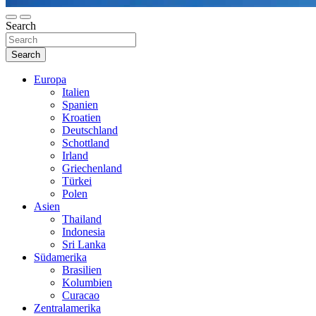
Search
Search
Europa
Italien
Spanien
Kroatien
Deutschland
Schottland
Irland
Griechenland
Türkei
Polen
Asien
Thailand
Indonesia
Sri Lanka
Südamerika
Brasilien
Kolumbien
Curacao
Zentralamerika