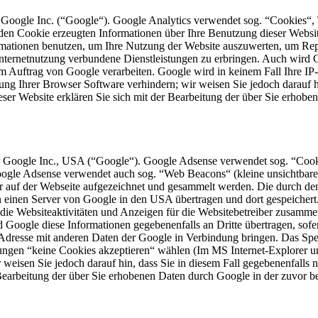
 Google Inc. (“Google“). Google Analytics verwendet sog. “Cookies“, 
en Cookie erzeugten Informationen über Ihre Benutzung dieser Website
mationen benutzen, um Ihre Nutzung der Website auszuwerten, um Repor
ternetnutzung verbundene Dienstleistungen zu erbringen. Auch wird Go
n im Auftrag von Google verarbeiten. Google wird in keinem Fall Ihre I
lung Ihrer Browser Software verhindern; wir weisen Sie jedoch darauf h
ser Website erklären Sie sich mit der Bearbeitung der über Sie erhob
 Google Inc., USA (“Google“). Google Adsense verwendet sog. “Cooki
Google Adsense verwendet auch sog. “Web Beacons“ (kleine unsichtba
 auf der Webseite aufgezeichnet und gesammelt werden. Die durch de
an einen Server von Google in den USA übertragen und dort gespeicher
die Websiteaktivitäten und Anzeigen für die Websitebetreiber zusamme
Google diese Informationen gegebenenfalls an Dritte übertragen, sofer
-Adresse mit anderen Daten der Google in Verbindung bringen. Das Spe
ungen “keine Cookies akzeptieren“ wählen (Im MS Internet-Explorer unt
 weisen Sie jedoch darauf hin, dass Sie in diesem Fall gegebenenfalls 
r Bearbeitung der über Sie erhobenen Daten durch Google in der zuvor