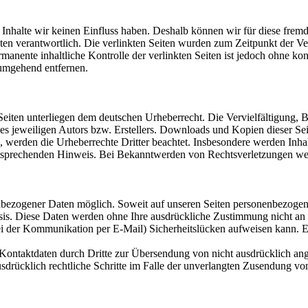
n Inhalte wir keinen Einfluss haben. Deshalb können wir für diese fre
 Seiten verantwortlich. Die verlinkten Seiten wurden zum Zeitpunkt der
manente inhaltliche Kontrolle der verlinkten Seiten ist jedoch ohne ko
umgehend entfernen.
n Seiten unterliegen dem deutschen Urheberrecht. Die Vervielfältigung,
 jeweiligen Autors bzw. Erstellers. Downloads und Kopien dieser Seite
n, werden die Urheberrechte Dritter beachtet. Insbesondere werden Inhal
tsprechenden Hinweis. Bei Bekanntwerden von Rechtsverletzungen wer
nbezogener Daten möglich. Soweit auf unseren Seiten personenbezogen
 Basis. Diese Daten werden ohne Ihre ausdrückliche Zustimmung nicht an
ei der Kommunikation per E-Mail) Sicherheitslücken aufweisen kann. Ei
ontaktdaten durch Dritte zur Übersendung von nicht ausdrücklich ang
ausdrücklich rechtliche Schritte im Falle der unverlangten Zusendung 