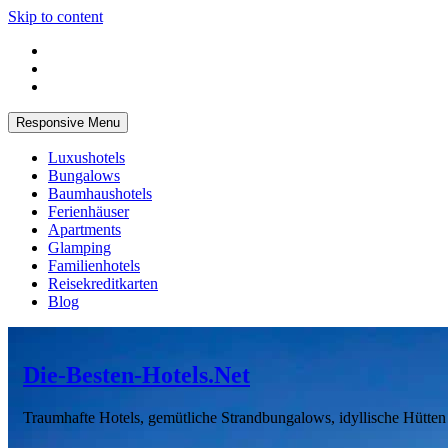
Skip to content
Responsive Menu
Luxushotels
Bungalows
Baumhaushotels
Ferienhäuser
Apartments
Glamping
Familienhotels
Reisekreditkarten
Blog
Die-Besten-Hotels.Net
Traumhafte Hotels, gemütliche Strandbungalows, idyllische Hütte