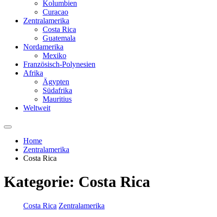
Kolumbien
Curacao
Zentralamerika
Costa Rica
Guatemala
Nordamerika
Mexiko
Französisch-Polynesien
Afrika
Ägypten
Südafrika
Mauritius
Weltweit
Home
Zentralamerika
Costa Rica
Kategorie:
Costa Rica
Costa Rica
Zentralamerika