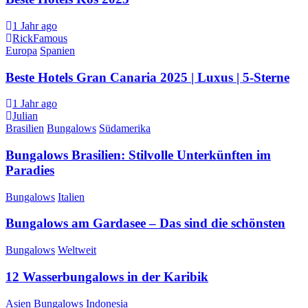
1 Jahr ago
RickFamous
Europa
Spanien
Beste Hotels Gran Canaria 2025 | Luxus | 5-Sterne
1 Jahr ago
Julian
Brasilien
Bungalows
Südamerika
Bungalows Brasilien: Stilvolle Unterkünften im
Paradies
Bungalows
Italien
Bungalows am Gardasee – Das sind die schönsten
Bungalows
Weltweit
12 Wasserbungalows in der Karibik
Asien
Bungalows
Indonesia