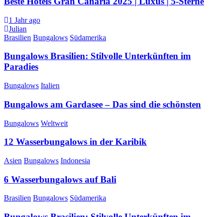
Beste Hotels Gran Canaria 2025 | Luxus | 5-Sterne
1 Jahr ago
Julian
Brasilien
Bungalows
Südamerika
Bungalows Brasilien: Stilvolle Unterkünften im
Paradies
Bungalows
Italien
Bungalows am Gardasee – Das sind die schönsten
Bungalows
Weltweit
12 Wasserbungalows in der Karibik
Asien
Bungalows
Indonesia
6 Wasserbungalows auf Bali
Brasilien
Bungalows
Südamerika
Bungalows Brasilien: Stilvolle Unterkünften im