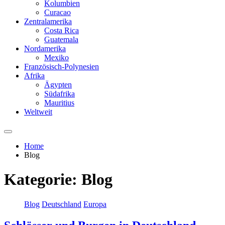
Kolumbien
Curacao
Zentralamerika
Costa Rica
Guatemala
Nordamerika
Mexiko
Französisch-Polynesien
Afrika
Ägypten
Südafrika
Mauritius
Weltweit
Home
Blog
Kategorie:
Blog
Blog
Deutschland
Europa