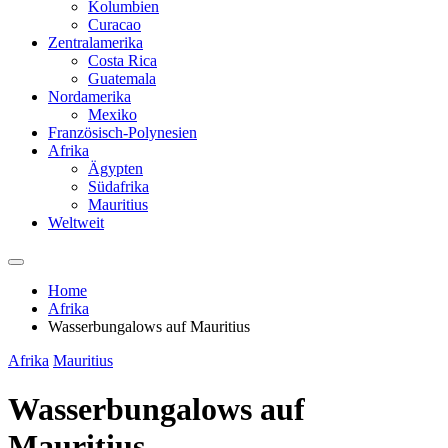
Kolumbien
Curacao
Zentralamerika
Costa Rica
Guatemala
Nordamerika
Mexiko
Französisch-Polynesien
Afrika
Ägypten
Südafrika
Mauritius
Weltweit
Home
Afrika
Wasserbungalows auf Mauritius
Afrika
Mauritius
Wasserbungalows auf
Mauritius