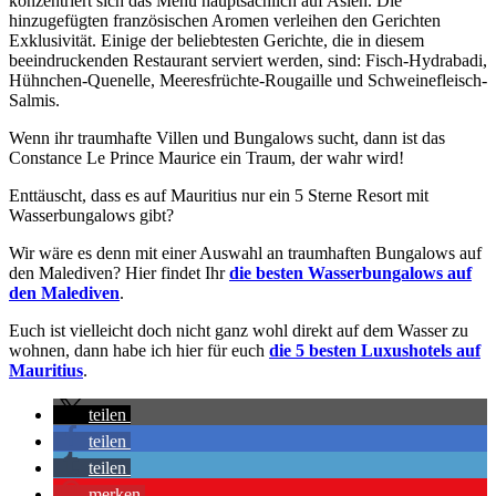
konzentriert sich das Menü hauptsächlich auf Asien. Die
hinzugefügten französischen Aromen verleihen den Gerichten
Exklusivität. Einige der beliebtesten Gerichte, die in diesem
beeindruckenden Restaurant serviert werden, sind: Fisch-Hydrabadi,
Hühnchen-Quenelle, Meeresfrüchte-Rougaille und Schweinefleisch-
Salmis.
Wenn ihr traumhafte Villen und Bungalows sucht, dann ist das
Constance Le Prince Maurice ein Traum, der wahr wird!
Enttäuscht, dass es auf Mauritius nur ein 5 Sterne Resort mit
Wasserbungalows gibt?
Wir wäre es denn mit einer Auswahl an traumhaften Bungalows auf
den Malediven? Hier findet Ihr
die besten Wasserbungalows auf
den Malediven
.
Euch ist vielleicht doch nicht ganz wohl direkt auf dem Wasser zu
wohnen, dann habe ich hier für euch
die 5 besten Luxushotels auf
Mauritius
.
teilen
teilen
teilen
merken