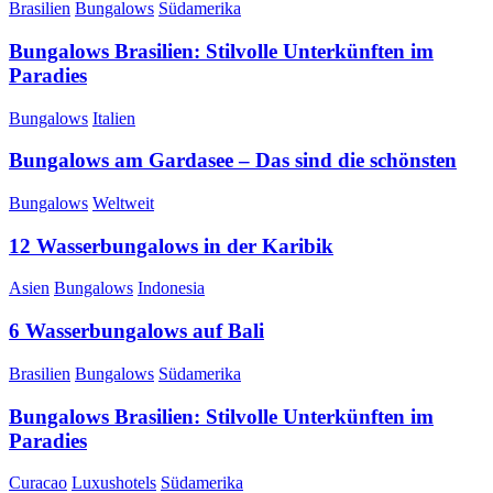
Brasilien
Bungalows
Südamerika
Bungalows Brasilien: Stilvolle Unterkünften im
Paradies
Bungalows
Italien
Bungalows am Gardasee – Das sind die schönsten
Bungalows
Weltweit
12 Wasserbungalows in der Karibik
Asien
Bungalows
Indonesia
6 Wasserbungalows auf Bali
Brasilien
Bungalows
Südamerika
Bungalows Brasilien: Stilvolle Unterkünften im
Paradies
Curacao
Luxushotels
Südamerika