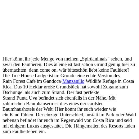
Hier könnt ihr jede Menge von meinen „
Spirtianimals“
sehen, und
zwar den Faultieren. Dies alleine ist fast schon Grund genug hier zu
übernachten, denn
come
on
, wär bitteschön liebt keine Faultiere?
Die
Tree
House
Lodge ist im Grunde eine echte Version des
Rain
Forest
Cafe
im
Gandoca-
Manzanillo
Wildlife
Refuge
in Costa
Rica. Das 10 Hektar große Grundstück hat sowohl Zugang zum
Dschungel als auch zum Strand. Der fast perfekte
Strand
Punta
Uva
befindet sich ebenfalls in der Nähe. Mit
zahlreichen Baumhäusern ist dies eines der coolsten
Baumhaushotels der Welt. Hier könnt ihr euch wieder wie
ein Kind fühlen. Der einzige Unterschied, anstatt im Park oder Wald
nebenan befindet ihr euch im Regenwald von Costa Rica und seid
mit einigem Luxus ausgestattet. Die Hängematten des Resorts laden
zum
Faultierleben
ein.