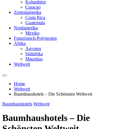
Kolumbien
Curacao
Zentralamerika
Costa Rica
Guatemala
Nordamerika
Mexiko
Französisch-Polynesien
Afrika
Ägypten
Südafrika
Mauritius
Weltweit
Home
Weltweit
Baumhaushotels – Die Schönsten Weltweit
Baumhaushotels
Weltweit
Baumhaushotels – Die
Schönsten Weltweit