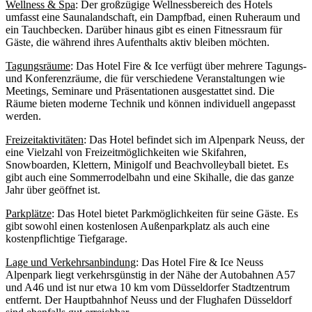
Wellness & Spa
: Der großzügige Wellnessbereich des Hotels
umfasst eine Saunalandschaft, ein Dampfbad, einen Ruheraum und
ein Tauchbecken. Darüber hinaus gibt es einen Fitnessraum für
Gäste, die während ihres Aufenthalts aktiv bleiben möchten.
Tagungsräume
: Das Hotel Fire & Ice verfügt über mehrere Tagungs-
und Konferenzräume, die für verschiedene Veranstaltungen wie
Meetings, Seminare und Präsentationen ausgestattet sind. Die
Räume bieten moderne Technik und können individuell angepasst
werden.
Freizeitaktivitäten
: Das Hotel befindet sich im Alpenpark Neuss, der
eine Vielzahl von Freizeitmöglichkeiten wie Skifahren,
Snowboarden, Klettern, Minigolf und Beachvolleyball bietet. Es
gibt auch eine Sommerrodelbahn und eine Skihalle, die das ganze
Jahr über geöffnet ist.
Parkplätze
: Das Hotel bietet Parkmöglichkeiten für seine Gäste. Es
gibt sowohl einen kostenlosen Außenparkplatz als auch eine
kostenpflichtige Tiefgarage.
Lage und Verkehrsanbindung
: Das Hotel Fire & Ice Neuss
Alpenpark liegt verkehrsgünstig in der Nähe der Autobahnen A57
und A46 und ist nur etwa 10 km vom Düsseldorfer Stadtzentrum
entfernt. Der Hauptbahnhof Neuss und der Flughafen Düsseldorf