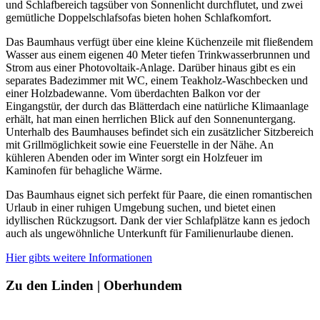
und Schlafbereich tagsüber von Sonnenlicht durchflutet, und zwei
gemütliche Doppelschlafsofas bieten hohen Schlafkomfort.
Das Baumhaus verfügt über eine kleine Küchenzeile mit fließendem
Wasser aus einem eigenen 40 Meter tiefen Trinkwasserbrunnen und
Strom aus einer Photovoltaik-Anlage. Darüber hinaus gibt es ein
separates Badezimmer mit WC, einem Teakholz-Waschbecken und
einer Holzbadewanne. Vom überdachten Balkon vor der
Eingangstür, der durch das Blätterdach eine natürliche Klimaanlage
erhält, hat man einen herrlichen Blick auf den Sonnenuntergang.
Unterhalb des Baumhauses befindet sich ein zusätzlicher Sitzbereich
mit Grillmöglichkeit sowie eine Feuerstelle in der Nähe. An
kühleren Abenden oder im Winter sorgt ein Holzfeuer im
Kaminofen für behagliche Wärme.
Das Baumhaus eignet sich perfekt für Paare, die einen romantischen
Urlaub in einer ruhigen Umgebung suchen, und bietet einen
idyllischen Rückzugsort. Dank der vier Schlafplätze kann es jedoch
auch als ungewöhnliche Unterkunft für Familienurlaube dienen.
Hier gibts weitere Informationen
Zu den Linden | Oberhundem