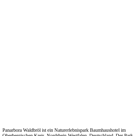
Panarbora Waldbröl ist ein Naturerlebnispark Baumhaushotel im
Oberbergischen Kreis, Nordrhein-Westfalen, Deutschland. Der Park