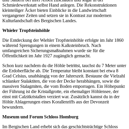
Schmiedewerkstatt selbst Hand anlegen. Die Rekonstruktionen
kleinteiliger Äcker bieten Einblicke in die Landwirtschaft
vergangener Zeiten und setzen sie in Kontrast zur modernen
Kulturlandschaft des Bergischen Landes.
Whieler Tropfsteinhöhle
Die Entdeckung der Wiehler Tropfsteinhöhle erfolgte im Jahr 1860
während Sprengungen in einem Kalksteinbruch. Nach
umfangreichen Sicherungsmaßnahmen wurde sie für die
Öffentlichkeit im Jahr 1927 zugänglich gemacht.
Schon kurz nachdem du die Höhle betrittst, tauchst du 7 Meter unter
die Erdoberfläche ab. Die Temperatur bleibt konstant bei etwa 8
Grad Celsius, unabhängig von der Jahreszeit. Bestaune die Vielzahl
schlanker Stalaktiten, die von der Decke herabhängen, sowie die
massiven Stalagmiten, die vom Boden emporragen. Ein Höhepunkt
der Führung ist die Kristallgrotte, ein ehemaliger Höhlensee, der
einst mit Calzitkristallen verziert war. Zusätzlich kannst du in der
Höhle Ablagerungen eines Korallenriffs aus der Devonzeit
bewundern.
Museum und Forum Schloss Homburg
Im Bergischen Land erhebt sich das geschichtsträchtige Schloss