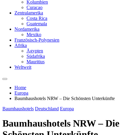
Kolumbien
Curacao
Zentralamerika
Costa Rica
Guatemala
Nordamerika
Mexiko
Französisch-Polynesien
Afrika
Ägypten
Südafrika
Mauritius
Weltweit
Home
Europa
Baumhaushotels NRW – Die Schönsten Unterkünfte
Baumhaushotels
Deutschland
Europa
Baumhaushotels NRW – Die
Schönsten Unterkünfte