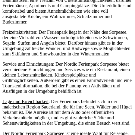
Baumhäusern eine Vielzahl von Unterkunftsmöglichkeiten, darunter
Ferienhäuser, Apartments und Campingplätze. Die Unterkünfte sind
komfortabel und bieten Annehmlichkeiten wie eine voll
ausgestattete Küche, ein Wohnzimmer, Schlafzimmer und
Badezimmer.
Freizeitaktivitäten
: Der Ferienpark liegt in der Nähe des Sorpesee,
der eine Vielzahl von Wassersportmöglichkeiten wie Schwimmen,
Segeln, Surfen und Angeln bietet. Darüber hinaus gibt es in der
Umgebung zahlreiche Wander- und Radwege sowie Möglichkeiten
zum Skifahren und Snowboarden in den Wintermonaten.
Service und Einrichtungen
: Der Nordic Ferienpark Sorpesee bietet
verschiedene Einrichtungen und Services wie ein Restaurant, einen
kleinen Lebensmittelladen, Kinderspielplätze und
Grillmöglichkeiten. Außerdem gibt es einen Fahrradverleih und eine
Touristeninformation, die bei der Planung von Aktivitäten und
Ausflügen in der Umgebung behilflich ist.
Lage und Erreichbarkeit
: Der Ferienpark befindet sich in der
malerischen Region Sauerland, die für ihre Seen, Wälder und Hügel
bekannt ist. Die Anreise ist mit dem Auto oder öffentlichen
Verkehrsmitteln möglich, und es gibt zahlreiche Städte und
Sehenswürdigkeiten in der Umgebung, die einen Besuch wert sind.
Der Nordic Ferienpark Sorpesee ist eine ideale Wahl für Reisende,