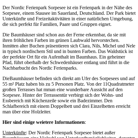
Der Nordic Ferienpark Sorpesee ist ein Ferienpark in der Nähe des
Sorpesee, einem Stausee im Sauerland, Deutschland. Der Park bietet
Unterkünfte und Freizeitaktivitäten in einer natürlichen Umgebung,
die sich perfekt für Familien, Paare und Gruppen eignet.
Die Baumhäuser sind schon aus der Ferne erkennbar, da sie mit
ihren fröhlichen Farben im grünen Laubwald hervorstechen.
Inmitten alter Buchen präsentieren sich Clara, Nils, Michel und Nele
in typisch nordischem Stil und in bunten Farben. Das Waldstück ist
der perfekte Ort für ein Aufenthalt im Baumhaus. Ein geheimer
Pfad, führt oberhalb der Schwedenhäuser entlang und führt in die
Nachbarbucht des Nordic Ferienparks.
DieBaumhäuser befinden sich direkt am Ufer des Sorpesees und auf
55 m² Platz haben bis zu 5 Personen Platz. Von der 11Quadratmeter
großen Terrasses hat mman eine wunderbare Aussicht auf den
Sorpesee. Hinter der Terrassentür verbirgt sich der Wohn- und
Essbereich mit Küchenzeile sowie ein Badezimmer. Den
Schlafbereich mit einem Doppelbett und drei Einzelbetten erreicht
man über eine Holzleiter.
Hier sind einige weietere Informationen
:
Unterkünfte
: Der Nordic Ferienpark Sorpesee bietet außer