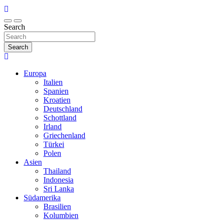
Search
Search
Europa
Italien
Spanien
Kroatien
Deutschland
Schottland
Irland
Griechenland
Türkei
Polen
Asien
Thailand
Indonesia
Sri Lanka
Südamerika
Brasilien
Kolumbien