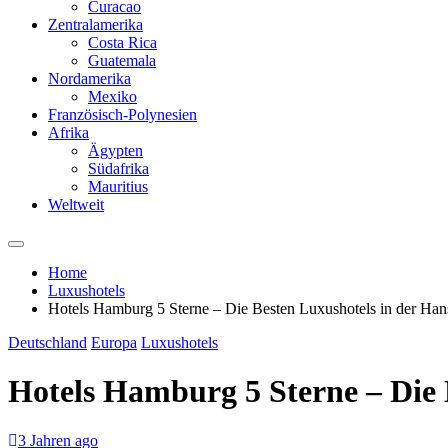
Curacao
Zentralamerika
Costa Rica
Guatemala
Nordamerika
Mexiko
Französisch-Polynesien
Afrika
Ägypten
Südafrika
Mauritius
Weltweit
Home
Luxushotels
Hotels Hamburg 5 Sterne – Die Besten Luxushotels in der Han
Deutschland
Europa
Luxushotels
Hotels Hamburg 5 Sterne – Die 
3 Jahren ago