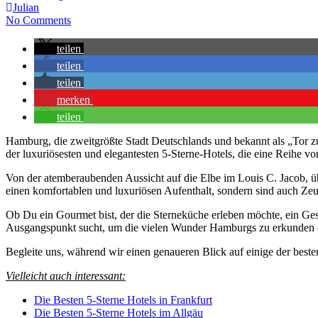
Julian
No Comments
teilen
teilen
teilen
merken
teilen
Hamburg, die zweitgrößte Stadt Deutschlands und bekannt als „Tor zu
der luxuriösesten und elegantesten 5-Sterne-Hotels, die eine Reihe von
Von der atemberaubenden Aussicht auf die Elbe im Louis C. Jacob, üb
einen komfortablen und luxuriösen Aufenthalt, sondern sind auch Zeu
Ob Du ein Gourmet bist, der die Sterneküche erleben möchte, ein Ges
Ausgangspunkt sucht, um die vielen Wunder Hamburgs zu erkunden – e
Begleite uns, während wir einen genaueren Blick auf einige der best
Vielleicht auch interessant:
Die Besten 5-Sterne Hotels in Frankfurt
Die Besten 5-Sterne Hotels im Allgäu