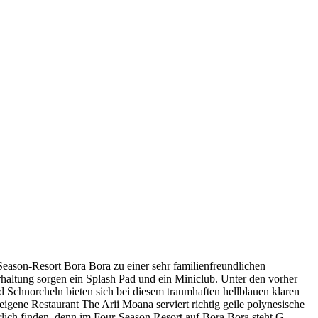
Season-Resort Bora Bora zu einer sehr familienfreundlichen
rhaltung sorgen ein Splash Pad und ein Miniclub. Unter den vorher
d Schnorcheln bieten sich bei diesem traumhaften hellblauen klaren
leigene Restaurant The Arii Moana serviert richtig geile polynesische
lich finden, denn im Four-Season Resort auf Bora Bora steht G-