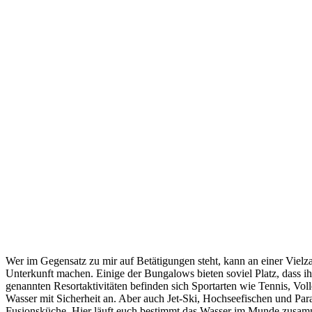
Wer im Gegensatz zu mir auf Betätigungen steht, kann an einer Vielz
Unterkunft machen. Einige der Bungalows bieten soviel Platz, dass i
genannten Resortaktivitäten befinden sich Sportarten wie Tennis, Vo
Wasser mit Sicherheit an. Aber auch Jet-Ski, Hochseefischen und Parasa
Fusionsküche. Hier läuft euch bestimmt das Wasser im Munde zusammen