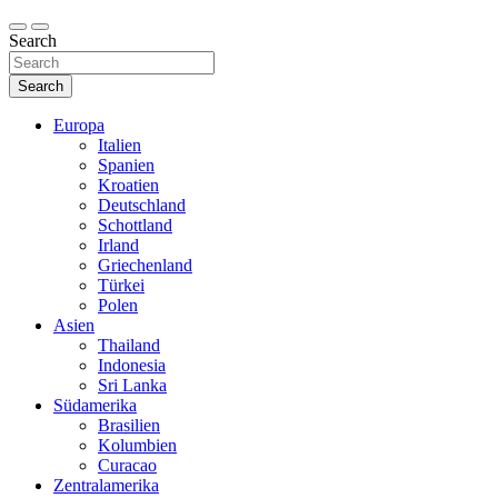
Search
Search
Europa
Italien
Spanien
Kroatien
Deutschland
Schottland
Irland
Griechenland
Türkei
Polen
Asien
Thailand
Indonesia
Sri Lanka
Südamerika
Brasilien
Kolumbien
Curacao
Zentralamerika