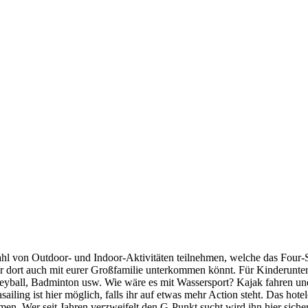
ahl von Outdoor- und Indoor-Aktivitäten teilnehmen, welche das Four-
hr dort auch mit eurer Großfamilie unterkommen könnt. Für Kinderunte
lleyball, Badminton usw. Wie wäre es mit Wassersport? Kajak fahren un
iling ist hier möglich, falls ihr auf etwas mehr Action steht. Das hote
. Wer seit Jahren verzweifelt den G-Punkt sucht wird ihn hier sicher