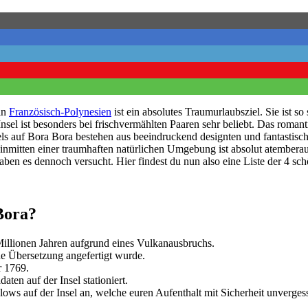
in
Französisch-Polynesien
ist ein absolutes Traumurlaubsziel. Sie ist so
el ist besonders bei frischvermählten Paaren sehr beliebt. Das romantis
ls auf Bora Bora bestehen aus beeindruckend designten und fantastis
mitten einer traumhaften natürlichen Umgebung ist absolut atemberau
haben es dennoch versucht. Hier findest du nun also eine Liste der 4 
Bora?
Millionen Jahren aufgrund eines Vulkanausbruchs.
e Übersetzung angefertigt wurde.
r 1769.
en auf der Insel stationiert.
ws auf der Insel an, welche euren Aufenthalt mit Sicherheit unverges