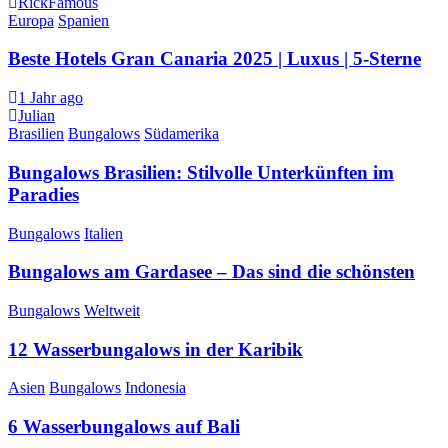
RickFamous
Europa
Spanien
Beste Hotels Gran Canaria 2025 | Luxus | 5-Sterne
1 Jahr ago
Julian
Brasilien
Bungalows
Südamerika
Bungalows Brasilien: Stilvolle Unterkünften im
Paradies
Bungalows
Italien
Bungalows am Gardasee – Das sind die schönsten
Bungalows
Weltweit
12 Wasserbungalows in der Karibik
Asien
Bungalows
Indonesia
6 Wasserbungalows auf Bali