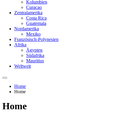
Kolumbien
Curacao
Zentralamerika
Costa Rica
Guatemala
Nordamerika
Mexiko
Französisch-Polynesien
Afrika
Ägypten
Südafrika
Mauritius
Weltweit
Home
Home
Home