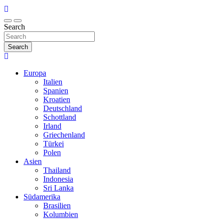
Search
Search
Europa
Italien
Spanien
Kroatien
Deutschland
Schottland
Irland
Griechenland
Türkei
Polen
Asien
Thailand
Indonesia
Sri Lanka
Südamerika
Brasilien
Kolumbien