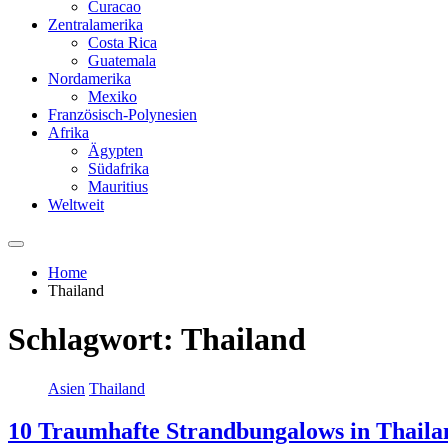
Curacao
Zentralamerika
Costa Rica
Guatemala
Nordamerika
Mexiko
Französisch-Polynesien
Afrika
Ägypten
Südafrika
Mauritius
Weltweit
Home
Thailand
Schlagwort:
Thailand
Asien
Thailand
10 Traumhafte Strandbungalows in Thaila