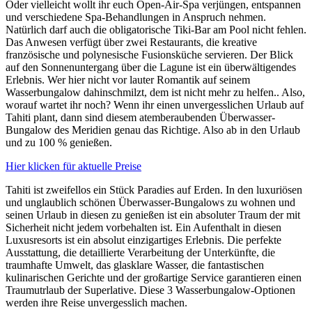
Oder vielleicht wollt ihr euch Open-Air-Spa verjüngen, entspannen
und verschiedene Spa-Behandlungen in Anspruch nehmen.
Natürlich darf auch die obligatorische Tiki-Bar am Pool nicht fehlen.
Das Anwesen verfügt über zwei Restaurants, die kreative
französische und polynesische Fusionsküche servieren. Der Blick
auf den Sonnenuntergang über die Lagune ist ein überwältigendes
Erlebnis. Wer hier nicht vor lauter Romantik auf seinem
Wasserbungalow dahinschmilzt, dem ist nicht mehr zu helfen.. Also,
worauf wartet ihr noch? Wenn ihr einen unvergesslichen Urlaub auf
Tahiti plant, dann sind diesem atemberaubenden Überwasser-
Bungalow des Meridien genau das Richtige. Also ab in den Urlaub
und zu 100 % genießen.
Hier klicken für aktuelle Preise
Tahiti ist zweifellos ein Stück Paradies auf Erden. In den luxuriösen
und unglaublich schönen Überwasser-Bungalows zu wohnen und
seinen Urlaub in diesen zu genießen ist ein absoluter Traum der mit
Sicherheit nicht jedem vorbehalten ist. Ein Aufenthalt in diesen
Luxusresorts ist ein absolut einzigartiges Erlebnis. Die perfekte
Ausstattung, die detaillierte Verarbeitung der Unterkünfte, die
traumhafte Umwelt, das glasklare Wasser, die fantastischen
kulinarischen Gerichte und der großartige Service garantieren einen
Traumutrlaub der Superlative. Diese 3 Wasserbungalow-Optionen
werden ihre Reise unvergesslich machen.