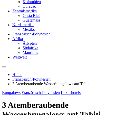
Kolumbien
Curacao
Zentralamerika
Costa Rica
Guatemala
Nordamerika
Mexiko
Französisch-Polynesien
Afrika
Ägypten
Südafrika
Mauritius
Weltweit
Home
Französisch-Polynesien
3 Atemberaubende Wasserbungalows auf Tahiti
Bungalows
Französisch-Polynesien
Luxushotels
3 Atemberaubende
Wasserbungalows auf Tahiti