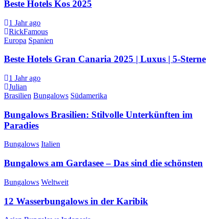
Beste Hotels Kos 2025
1 Jahr ago
RickFamous
Europa
Spanien
Beste Hotels Gran Canaria 2025 | Luxus | 5-Sterne
1 Jahr ago
Julian
Brasilien
Bungalows
Südamerika
Bungalows Brasilien: Stilvolle Unterkünften im
Paradies
Bungalows
Italien
Bungalows am Gardasee – Das sind die schönsten
Bungalows
Weltweit
12 Wasserbungalows in der Karibik