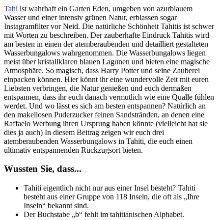
Tahi
ist wahrhaft ein Garten Eden, umgeben von azurblauem
Wasser und einer intensiv grünen Natur, erblassen sogar
Instagramfilter vor Neid. Die natürliche Schönheit Tahitis ist schwer
mit Worten zu beschreiben. Der zauberhafte Eindruck Tahitis wird
am besten in einen der atemberaubenden und detailliert gestalteten
Wasserbungalows wahrgenommen. Die Wasserbungalows liegen
meist über kristallklaren blauen Lagunen und bieten eine magische
Atmosphäre. So magisch, dass Harry Potter und seine Zauberei
einpacken können. Hier könnt ihr eine wundervolle Zeit mit euren
Liebsten verbringen, die Natur genießen und euch dermaßen
entspannen, dass ihr euch danach vermutlich wie eine Qualle fühlen
werdet. Und wo lässt es sich am besten entspannen? Natürlich an
den makellosen Puderzucker feinen Sandstränden, an denen eine
Raffaelo Werbung ihren Ursprung haben könnte (vielleicht hat sie
dies ja auch) In diesem Beitrag zeigen wir euch drei
atemberaubenden Wasserbungalows in Tahiti, die euch einen
ultimativ entspannenden Rückzugsort bieten.
Wussten Sie, dass...
Tahiti eigentlich nicht nur aus einer Insel besteht? Tahiti
besteht aus einer Gruppe von 118 Inseln, die oft als „Ihre
Inseln“ bekannt sind.
Der Buchstabe „b“ fehlt im tahitianischen Alphabet.